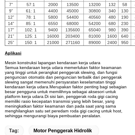
7”
57:1
2000
13500
13200
132
58
9”
61: 1
4400
45000
30800
340
130
12”
78: 1
5800
54400
40560
480
190
14”
85: 1
6550
68000
54200
680
230
17”
102: 1
9400
135600
65040
980
390
21”
125: 1
16000
203400
81000
1600
640
25”
150: 1
21000
271160
89000
2400
950
Aplikasi
Mesin konstruksi lapangan kendaraan kerja udara
Semua kendaraan kerja udara memerlukan faktor keamanan
yang tinggi untuk perangkat penggerak slewing, dan fungsi
penguncian otomatis dan penguncian terbalik dari penggerak
slewing sangat memenuhi persyaratan keselamatan tinggi
kendaraan kerja udara.Merupakan faktor penting bagi sebagian
besar pengguna untuk memilihnya sebagai aksesori untuk
platform kerja udara.Di sisi lain, penggerak roda gigi cacing
memiliki rasio kecepatan transmisi yang lebih besar, yang
meningkatkan faktor keamanan dan pada saat yang sama
menghilangkan satu set peredam roda gigi cacing untuk host,
sehingga mengurangi biaya pembuatan peralatan.
Tag:
Motor Penggerak Hidrolik