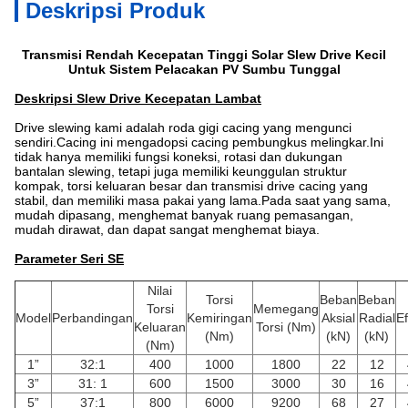
Deskripsi Produk
Transmisi Rendah Kecepatan Tinggi Solar Slew Drive Kecil
Untuk Sistem Pelacakan PV Sumbu Tunggal
Deskripsi Slew Drive Kecepatan Lambat
Drive slewing kami adalah roda gigi cacing yang mengunci
sendiri.Cacing ini mengadopsi cacing pembungkus melingkar.Ini
tidak hanya memiliki fungsi koneksi, rotasi dan dukungan
bantalan slewing, tetapi juga memiliki keunggulan struktur
kompak, torsi keluaran besar dan transmisi drive cacing yang
stabil, dan memiliki masa pakai yang lama.Pada saat yang sama,
mudah dipasang, menghemat banyak ruang pemasangan,
mudah dirawat, dan dapat sangat menghemat biaya.
Parameter Seri SE
Nilai
Torsi
Beban
Beban
Torsi
Memegang
Model
Perbandingan
Kemiringan
Aksial
Radial
Ef
Keluaran
Torsi (Nm)
(Nm)
(kN)
(kN)
(Nm)
1”
32:1
400
1000
1800
22
12
3”
31: 1
600
1500
3000
30
16
5”
37:1
800
6000
9200
68
27