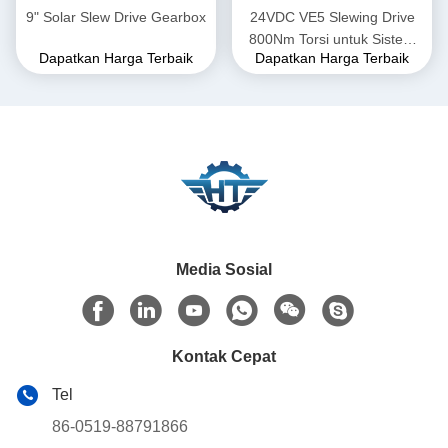
9" Solar Slew Drive Gearbox
24VDC VE5 Slewing Drive
800Nm Torsi untuk Sistem
Dapatkan Harga Terbaik
Dapatkan Harga Terbaik
Pelacak Surya dalam
Aplikasi Palung Parabola
Media Sosial
Kontak Cepat
Tel
86-0519-88791866