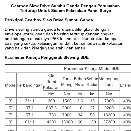
Gearbox Slew Drive Sumbu Ganda Dengan Perumahan
Tertutup Untuk Sistem Pelacakan Panel Surya
Deskripsi Gearbox Slew Drive Sumbu Ganda
Drive slewing sumbu ganda terutama dilengkapi dengan
envelope worm, gear, dan housing tertutup dengan tingkat
perlindungan masuknya IP66.Ini memiliki fitur struktur kompak,
torsi yang cukup, kebisingan rendah, kemampuan anti-kekuatan
yang baik dan kinerja yang stabil dan aman.
Parameter Kinerja Penggerak Slewing SDE
Parameter Kinerja Model SDE
Nilai
Torsi
Beban
Beban
Memegang
Torsi
Miring
Aksial
Radial
Torsi
Model
Perbandingan
Efisie
Keluaran
Nm
Nm
kn
kn
Nm
3"
31: 1
300
1500
3.6
15
7000
40
5"
37:1
637.5
5000
16
27
9200
40
7"
57:1
1750
7000
34
58
13200
40
9"
61: 1
4300
16000
60
130
27200
40