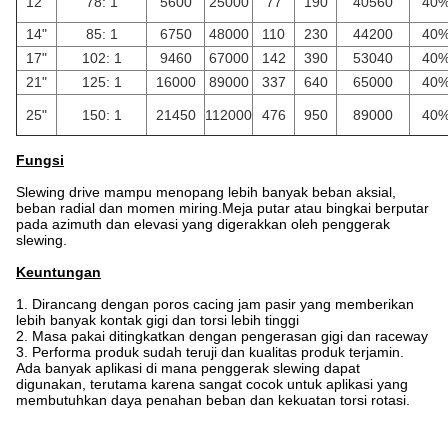
12"
78: 1
5600
25000
77
190
40560
40
14"
85: 1
6750
48000
110
230
44200
40
17"
102: 1
9460
67000
142
390
53040
40
21"
125: 1
16000
89000
337
640
65000
40
25"
150: 1
21450
112000
476
950
89000
40
Fungsi
Slewing drive mampu menopang lebih banyak beban aksial,
beban radial dan momen miring.Meja putar atau bingkai berputar
pada azimuth dan elevasi yang digerakkan oleh penggerak
slewing.
Keuntungan
1. Dirancang dengan poros cacing jam pasir yang memberikan
lebih banyak kontak gigi dan torsi lebih tinggi
2. Masa pakai ditingkatkan dengan pengerasan gigi dan raceway
3. Performa produk sudah teruji dan kualitas produk terjamin.
Ada banyak aplikasi di mana penggerak slewing dapat
digunakan, terutama karena sangat cocok untuk aplikasi yang
membutuhkan daya penahan beban dan kekuatan torsi rotasi.