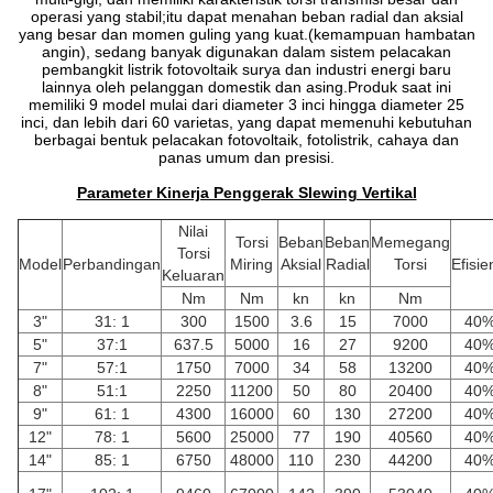
operasi yang stabil;itu dapat menahan beban radial dan aksial
yang besar dan momen guling yang kuat.(kemampuan hambatan
angin), sedang banyak digunakan dalam sistem pelacakan
pembangkit listrik fotovoltaik surya dan industri energi baru
lainnya oleh pelanggan domestik dan asing.Produk saat ini
memiliki 9 model mulai dari diameter 3 inci hingga diameter 25
inci, dan lebih dari 60 varietas, yang dapat memenuhi kebutuhan
berbagai bentuk pelacakan fotovoltaik, fotolistrik, cahaya dan
panas umum dan presisi.
Parameter Kinerja Penggerak Slewing Vertikal
Nilai
Torsi
Beban
Beban
Memegang
Torsi
Model
Perbandingan
Miring
Aksial
Radial
Torsi
Efisie
Keluaran
Nm
Nm
kn
kn
Nm
3"
31: 1
300
1500
3.6
15
7000
40
5"
37:1
637.5
5000
16
27
9200
40
7"
57:1
1750
7000
34
58
13200
40
8"
51:1
2250
11200
50
80
20400
40
9"
61: 1
4300
16000
60
130
27200
40
12"
78: 1
5600
25000
77
190
40560
40
14"
85: 1
6750
48000
110
230
44200
40