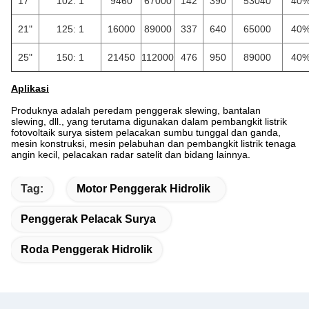
17"
102: 1
9460
67000
142
390
53040
40
21"
125: 1
16000
89000
337
640
65000
40
25"
150: 1
21450
112000
476
950
89000
40
Aplikasi
Produknya adalah peredam penggerak slewing, bantalan
slewing, dll., yang terutama digunakan dalam pembangkit listrik
fotovoltaik surya sistem pelacakan sumbu tunggal dan ganda,
mesin konstruksi, mesin pelabuhan dan pembangkit listrik tenaga
angin kecil, pelacakan radar satelit dan bidang lainnya.
Tag:
Motor Penggerak Hidrolik
Penggerak Pelacak Surya
Roda Penggerak Hidrolik