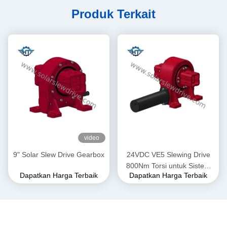
Produk Terkait
video
9" Solar Slew Drive Gearbox
24VDC VE5 Slewing Drive
800Nm Torsi untuk Sistem
Dapatkan Harga Terbaik
Dapatkan Harga Terbaik
Pelacak Surya dalam
Aplikasi Palung Parabola