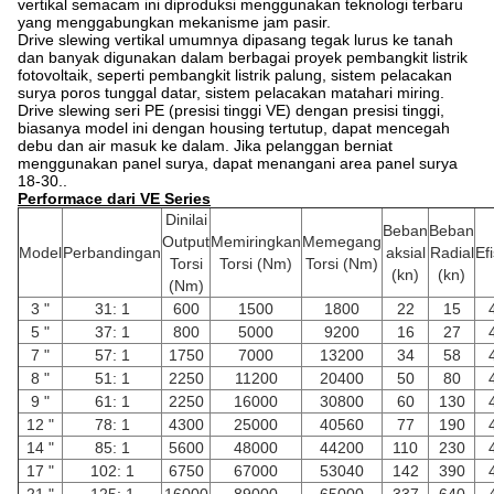
vertikal semacam ini diproduksi menggunakan teknologi terbaru
yang menggabungkan mekanisme jam pasir.
Drive slewing vertikal umumnya dipasang tegak lurus ke tanah
dan banyak digunakan dalam berbagai proyek pembangkit listrik
fotovoltaik, seperti pembangkit listrik palung, sistem pelacakan
surya poros tunggal datar, sistem pelacakan matahari miring.
Drive slewing seri PE (presisi tinggi VE) dengan presisi tinggi,
biasanya model ini dengan housing tertutup, dapat mencegah
debu dan air masuk ke dalam. Jika pelanggan berniat
menggunakan panel surya, dapat menangani area panel surya
18-30..
Performace dari VE Series
Dinilai
Beban
Beban
Output
Memiringkan
Memegang
Model
Perbandingan
aksial
Radial
Ef
Torsi
Torsi (Nm)
Torsi (Nm)
(kn)
(kn)
(Nm)
3 "
31: 1
600
1500
1800
22
15
5 "
37: 1
800
5000
9200
16
27
7 "
57: 1
1750
7000
13200
34
58
8 "
51: 1
2250
11200
20400
50
80
9 "
61: 1
2250
16000
30800
60
130
12 "
78: 1
4300
25000
40560
77
190
14 "
85: 1
5600
48000
44200
110
230
17 "
102: 1
6750
67000
53040
142
390