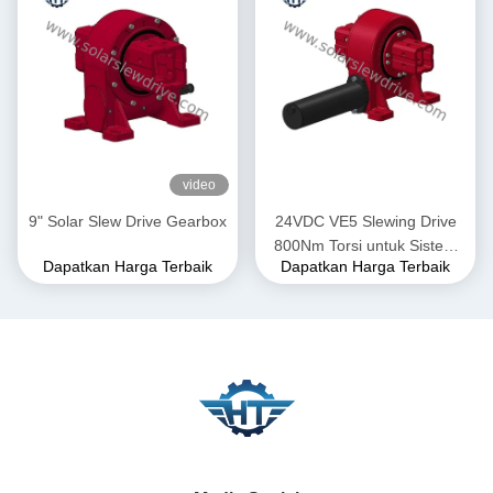
video
9" Solar Slew Drive Gearbox
24VDC VE5 Slewing Drive
800Nm Torsi untuk Sistem
Dapatkan Harga Terbaik
Dapatkan Harga Terbaik
Pelacak Surya dalam
Aplikasi Palung Parabola