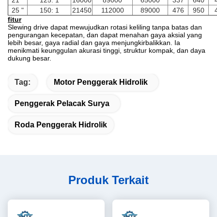
21 "
125: 1
16000
89000
65000
337
640
25 "
150: 1
21450
112000
89000
476
950
fitur
Slewing drive dapat mewujudkan rotasi keliling tanpa batas dan
pengurangan kecepatan, dan dapat menahan gaya aksial yang
lebih besar, gaya radial dan gaya menjungkirbalikkan. Ia
menikmati keunggulan akurasi tinggi, struktur kompak, dan daya
dukung besar.
Tag:
Motor Penggerak Hidrolik
Penggerak Pelacak Surya
Roda Penggerak Hidrolik
Produk Terkait