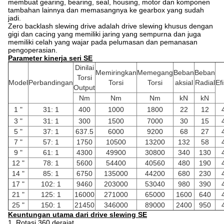
membuat gearing, bearing, seal, housing, motor dan komponen
tambahan lainnya dan memasangnya ke gearbox yang sudah
jadi.
Zero backlash slewing drive adalah drive slewing khusus dengan
gigi dan cacing yang memiliki jaring yang sempurna dan juga
memiliki celah yang wajar pada pelumasan dan pemanasan
pengoperasian.
Parameter kinerja seri SE
Dinilai
Memiringkan
Memegang
Beban
Beban
Torsi
Model
Perbandingan
Torsi
Torsi
aksial
Radial
Ef
Output
Nm
Nm
Nm
kN
kN
1 "
31: 1
400
1000
1800
22
12
3 "
31: 1
300
1500
7000
30
15
5 "
37: 1
637.5
6000
9200
68
27
7 "
57: 1
1750
10500
13200
132
58
9 "
61: 1
4300
49900
30800
340
130
12 "
78: 1
5600
54400
40560
480
190
14 "
85: 1
6750
135000
44200
680
230
17 "
102: 1
9460
203000
53040
980
390
21 "
125: 1
16000
271000
65000
1600
640
25 "
150: 1
21450
346000
89000
2400
950
Keuntungan utama dari drive slewing SE
1. Rotasi 360 derajat