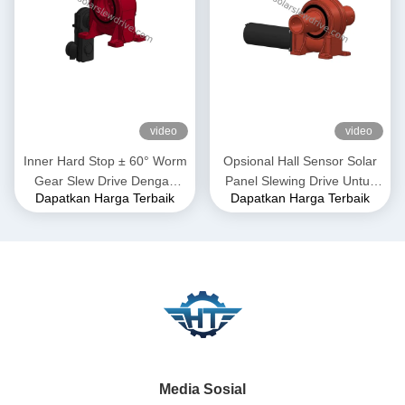
video
video
Inner Hard Stop ± 60° Worm
Opsional Hall Sensor Solar
Gear Slew Drive Dengan
Panel Slewing Drive Untuk
Dapatkan Harga Terbaik
Dapatkan Harga Terbaik
Self Lock And Precision 0,15
Instalasi Cepat Dan Mudah
derajat
Dan Solusi Disesuaikan
Media Sosial