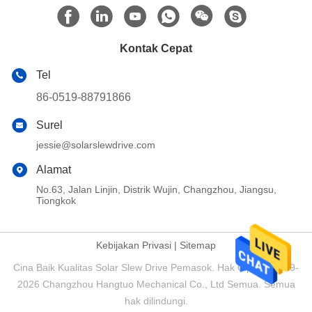
Kontak Cepat
Tel
86-0519-88791866
Surel
jessie@solarslewdrive.com
Alamat
No.63, Jalan Linjin, Distrik Wujin, Changzhou, Jiangsu,
Tiongkok
Kebijakan Privasi
|
Sitemap
Cina Baik Kualitas Solar Slew Drive Pemasok. Hak Cipta © 2019-
2026 Changzhou Hangtuo Mechanical Co., Ltd Semua. Semua
hak dilindungi.