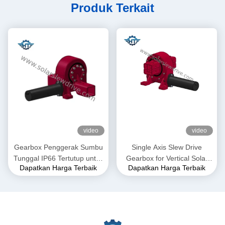
Produk Terkait
video
video
Gearbox Penggerak Sumbu
Single Axis Slew Drive
Tunggal IP66 Tertutup untuk
Gearbox for Vertical Solar
Dapatkan Harga Terbaik
Dapatkan Harga Terbaik
Sistem Pelacak Surya
Tracking System