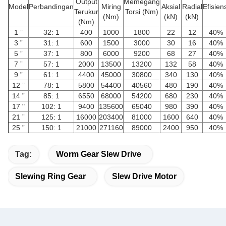
Output
Memegang
Model
Perbandingan
Miring
Aksial
Radial
Efisien
Terukur
Torsi (Nm)
(Nm)
(kN)
(kN)
(Nm)
1 ”
32: 1
400
1000
1800
22
12
40%
3 ”
31: 1
600
1500
3000
30
16
40%
5 ”
37: 1
800
6000
9200
68
27
40%
7 ”
57: 1
2000
13500
13200
132
58
40%
9 ”
61: 1
4400
45000
30800
340
130
40%
12 ”
78: 1
5800
54400
40560
480
190
40%
14 ”
85: 1
6550
68000
54200
680
230
40%
17 "
102: 1
9400
135600
65040
980
390
40%
21 ”
125: 1
16000
203400
81000
1600
640
40%
25 ”
150: 1
21000
271160
89000
2400
950
40%
Tag:
Worm Gear Slew Drive
Slewing Ring Gear
Slew Drive Motor