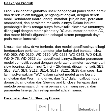
Deskripsi Produk
Produk ini dapat digunakan untuk pengangkut panel datar, derek,
dan derek kolom tunggal, pengangkat angkat, dengan derek
mobil, kendaraan udara, energi matahari jelajah hari, peralatan
otomatisasi, dan peralatan mekanis lainnya.Dalam industri
pembangkit listrik tenaga surya fotovoltaik, slew drive umumnya
dilengkapi dengan motor planetary DC atau motor peredam AC,
dan motor hidrolik digunakan sebagai sistem penggerak daya
pada mesin konstruksi.
Ukuran dari slew drive berbeda, dan model spesifikasinya dibagi
berdasarkan perkiraan diameter jalur balap dari bantalan slew:
WD-080, WD-0130, WD-0170, WD-0223, WD-0343, WD-0419,
WD-0478, WD-0625 dan spesifikasi lainnya.Standar penamaan
model domestik sesuai dengan perkiraan diameter raceway dari
slew bearing, dalam inci (1 inci = 25.4mm), dibagi menjadi: SE3,
SE5, SE7, SE9, SE12, SE14, SE17, SE21, SE25 dan spesifikasi
lainnya.Perwakilan "WD" dalam callout model asing berarti:
singkatan dari Worm and drive, dan "SE" dalam callout model
domestik: singkatan dari Slewing and Enclose.Terlepas dari
metode penamaan, dimensi pemasangan yang sesuai dan
parameter kinerja dari setiap model adalah sama.
Parameter dari SE Slewing Drives
Torsi
Torsi
Beban
Beban