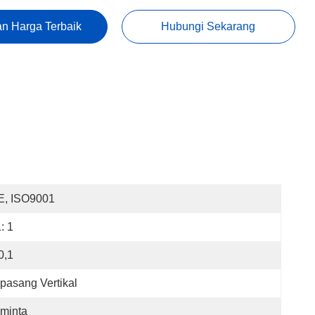
n Harga Terbaik
Hubungi Sekarang
E, ISO9001
: 1
0,1
pasang Vertikal
minta