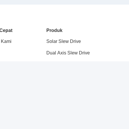
 Cepat
Produk
 Kami
Solar Slew Drive
Dual Axis Slew Drive
Bunuh Gearbox Drive
Worm Gear Slew Drive
i Kami
Drive Slew Hidraulik
Solar Tracker Slew Drive