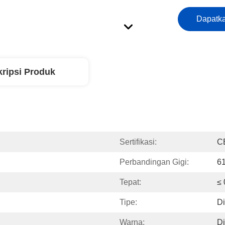
Dapatka
ripsi Produk
Sertifikasi:
C
Perbandingan Gigi:
61
Tepat:
≤ 
Tipe:
Di
Warna:
Di