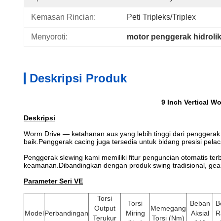
Kemasan Rincian:
Peti Tripleks/Triplex
Menyoroti:
motor penggerak hidroli
Deskripsi Produk
9 Inch Vertical W
Deskripsi
Worm Drive — ketahanan aus yang lebih tinggi dari penggerak 
baik.Penggerak cacing juga tersedia untuk bidang presisi pelac
Penggerak slewing kami memiliki fitur penguncian otomatis terb
keamanan.Dibandingkan dengan produk swing tradisional, gea
Parameter Seri VE
Torsi
Torsi
Beban
B
Output
Memegang
Model
Perbandingan
Miring
Aksial
R
Terukur
Torsi (Nm)