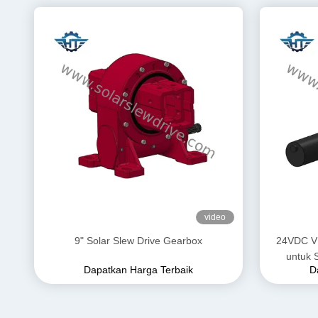
video
9" Solar Slew Drive Gearbox
24VDC VE
untuk 
Dapatkan Harga Terbaik
D
Ap