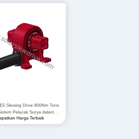
5 Slewing Drive 800Nm Torsi
Sistem Pelacak Surya dalam
apatkan Harga Terbaik
likasi Palung Parabola