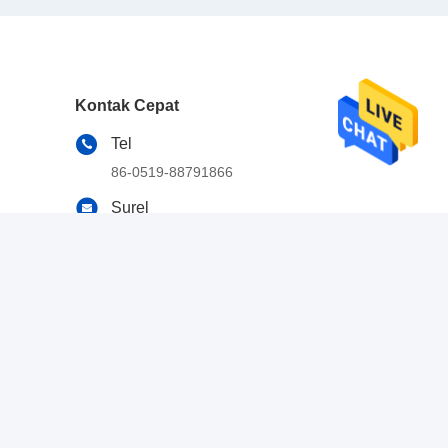
Kontak Cepat
Tel
86-0519-88791866
Surel
jessie@solarslewdrive.com
Alamat
No.63, Jalan Linjin, Distrik Wujin, Changzhou,
Jiangsu, Tiongkok