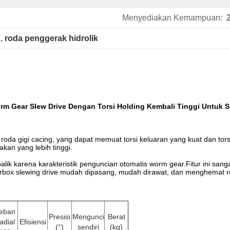
Menyediakan Kemampuan:
k
, 
roda penggerak hidrolik
orm Gear Slew Drive Dengan Torsi Holding Kembali Tinggi Untuk 
roda gigi cacing, yang dapat memuat torsi keluaran yang kuat dan tor
akan yang lebih tinggi.
alik karena karakteristik penguncian otomatis worm gear.Fitur ini sanga
rbox slewing drive mudah dipasang, mudah dirawat, dan menghemat ru
eban
Presisi
Mengunci
Berat
adial
Efisiensi
(°)
sendiri
(kg)