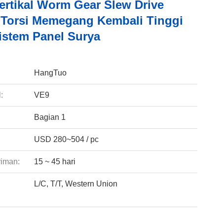
Vertikal Worm Gear Slew Drive
Torsi Memegang Kembali Tinggi
istem Panel Surya
:
HangTuo
:
VE9
Bagian 1
USD 280~504 / pc
riman:
15 ~ 45 hari
L/C, T/T, Western Union
: