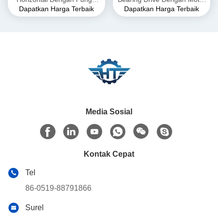
Dapatkan Harga Terbaik
Dapatkan Harga Terbaik
Kunci Otomatis Untuk Derek
Servo Untuk Crane
Mobil
Media Sosial
Kontak Cepat
Tel
86-0519-88791866
Surel