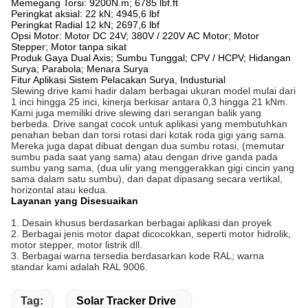
Memegang Torsi: 9200N.m; 6785 lbf.ft
Peringkat aksial: 22 kN; 4945,6 lbf
Peringkat Radial 12 kN; 2697,6 lbf
Opsi Motor: Motor DC 24V; 380V / 220V AC Motor; Motor
Stepper; Motor tanpa sikat
Produk Gaya Dual Axis; Sumbu Tunggal; CPV / HCPV; Hidangan
Surya; Parabola; Menara Surya
Fitur Aplikasi Sistem Pelacakan Surya, Industurial
Slewing drive kami hadir dalam berbagai ukuran model mulai dari
1 inci hingga 25 inci, kinerja berkisar antara 0,3 hingga 21 kNm.
Kami juga memiliki drive slewing dari serangan balik yang
berbeda.
Drive sangat cocok untuk aplikasi yang membutuhkan
penahan beban dan torsi rotasi dari kotak roda gigi yang sama.
Mereka juga dapat dibuat dengan dua sumbu rotasi, (memutar
sumbu pada saat yang sama) atau dengan drive ganda pada
sumbu yang sama, (dua ulir yang menggerakkan gigi cincin yang
sama dalam satu sumbu), dan dapat dipasang secara vertikal,
horizontal atau kedua.
Layanan yang Disesuaikan
1. Desain khusus berdasarkan berbagai aplikasi dan proyek
2. Berbagai jenis motor dapat dicocokkan, seperti motor hidrolik,
motor stepper, motor listrik dll.
3. Berbagai warna tersedia berdasarkan kode RAL;
warna
standar kami adalah RAL 9006.
Tag:
Solar Tracker Drive