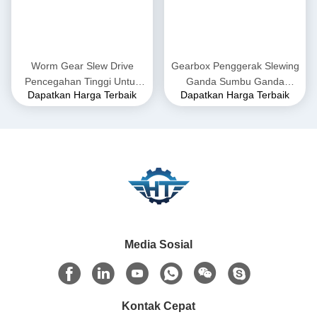
Worm Gear Slew Drive
Gearbox Penggerak Slewing
Pencegahan Tinggi Untuk
Ganda Sumbu Ganda
Dapatkan Harga Terbaik
Dapatkan Harga Terbaik
Sistem Pelacakan Surya
Presisi Tinggi Untuk Menara
Sumbu Ganda
Heliostat CSP
Media Sosial
Kontak Cepat