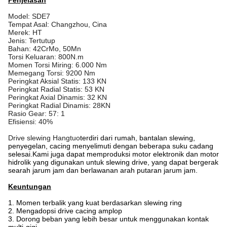
Penjelasan
Model: SDE7
Tempat Asal: Changzhou, Cina
Merek: HT
Jenis: Tertutup
Bahan: 42CrMo, 50Mn
Torsi Keluaran: 800N.m
Momen Torsi Miring: 6.000 Nm
Memegang Torsi: 9200 Nm
Peringkat Aksial Statis: 133 KN
Peringkat Radial Statis: 53 KN
Peringkat Axial Dinamis: 32 KN
Peringkat Radial Dinamis: 28KN
Rasio Gear: 57: 1
Efisiensi: 40%
Drive slewing Hangtuo
terdiri dari rumah, bantalan slewing,
penyegelan, cacing menyelimuti dengan beberapa suku cadang
selesai.Kami juga dapat memproduksi motor elektronik dan motor
hidrolik yang digunakan untuk slewing drive, yang dapat bergerak
searah jarum jam dan berlawanan arah putaran jarum jam.
Keuntungan
1. Momen terbalik yang kuat berdasarkan slewing ring
2. Mengadopsi drive cacing amplop
3. Dorong beban yang lebih besar untuk menggunakan kontak