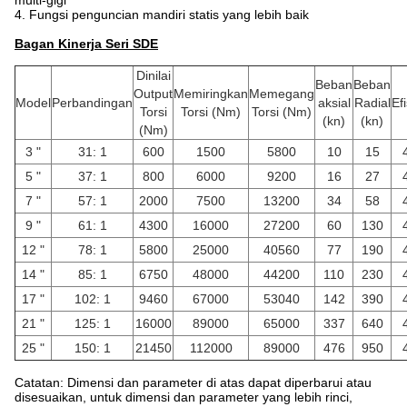
multi-gigi
4. Fungsi penguncian mandiri statis yang lebih baik
Bagan Kinerja Seri SDE
Dinilai
Beban
Beban
Output
Memiringkan
Memegang
Model
Perbandingan
aksial
Radial
Ef
Torsi
Torsi (Nm)
Torsi (Nm)
(kn)
(kn)
(Nm)
3 "
31: 1
600
1500
5800
10
15
5 "
37: 1
800
6000
9200
16
27
7 "
57: 1
2000
7500
13200
34
58
9 "
61: 1
4300
16000
27200
60
130
12 "
78: 1
5800
25000
40560
77
190
14 "
85: 1
6750
48000
44200
110
230
17 "
102: 1
9460
67000
53040
142
390
21 "
125: 1
16000
89000
65000
337
640
25 "
150: 1
21450
112000
89000
476
950
Catatan: Dimensi dan parameter di atas dapat diperbarui atau
disesuaikan, untuk dimensi dan parameter yang lebih rinci,